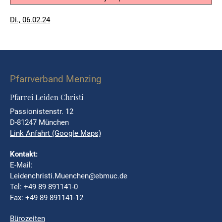
Veröffentlicht
Di., 06.02.24
am
Pfarrverband Menzing
Pfarrei Leiden Christi
Passionistenstr. 12
D-81247 München
Link Anfahrt (Google Maps)
Kontakt:
E-Mail:
Leidenchristi.Muenchen@ebmuc.de
Tel: +49 89 891141-0
Fax: +49 89 891141-12
Bürozeiten