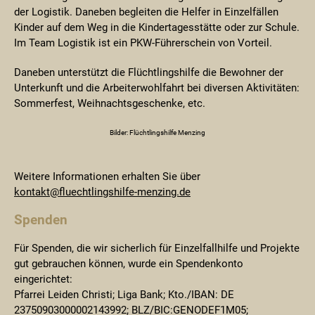
der Logistik. Daneben begleiten die Helfer in Einzelfällen
Kinder auf dem Weg in die Kindertagesstätte oder zur Schule.
Im Team Logistik ist ein PKW-Führerschein von Vorteil.
Daneben unterstützt die Flüchtlingshilfe die Bewohner der
Unterkunft und die Arbeiterwohlfahrt bei diversen Aktivitäten:
Sommerfest, Weihnachtsgeschenke, etc.
Schutzmasken-Aktion
Fahrrad-Werkstatt
Bilder: Flüchtlingshilfe Menzing
Weitere Informationen erhalten Sie über
kontakt@fluechtlingshilfe-menzing.de
Spenden
Für Spenden, die wir sicherlich für Einzelfallhilfe und Projekte
gut gebrauchen können, wurde ein Spendenkonto
eingerichtet:
Pfarrei Leiden Christi; Liga Bank; Kto./IBAN: DE
23750903000002143992; BLZ/BIC:GENODEF1M05;