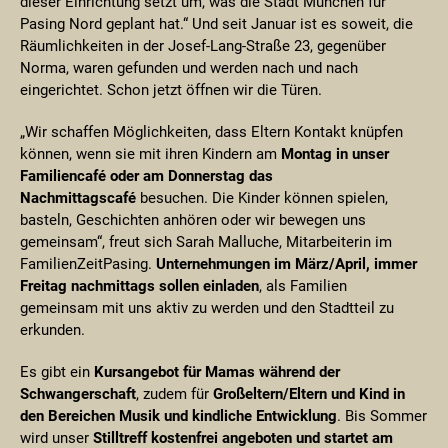
dieser Einrichtung setzt um, was die Stadt München für
Pasing Nord geplant hat.“ Und seit Januar ist es soweit, die
Räumlichkeiten in der Josef-Lang-Straße 23, gegenüber
Norma, waren gefunden und werden nach und nach
eingerichtet. Schon jetzt öffnen wir die Türen.
„Wir schaffen Möglichkeiten, dass Eltern Kontakt knüpfen
können, wenn sie mit ihren Kindern am
Montag in unser
Familiencafé oder am Donnerstag das
Nachmittagscafé
besuchen. Die Kinder können spielen,
basteln, Geschichten anhören oder wir bewegen uns
gemeinsam“, freut sich Sarah Malluche, Mitarbeiterin im
FamilienZeitPasing.
Unternehmungen im März/April, immer
Freitag nachmittags sollen einladen
, als Familien
gemeinsam mit uns aktiv zu werden und den Stadtteil zu
erkunden.
Es gibt ein
Kursangebot für Mamas während der
Schwangerschaft
, zudem für
Großeltern/Eltern und Kind in
den Bereichen Musik und kindliche Entwicklung
. Bis Sommer
wird unser
Stilltreff kostenfrei angeboten und startet am