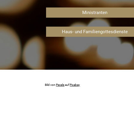
Neuzugezogenenbrief
Ministranten
Haus- und Familiengottesdienste
Bild von
Pexels
auf
Pixabay