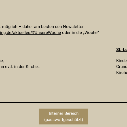
it möglich – daher am besten den Newsletter
nzing.de/aktuelles/#UnsereWoche
oder in die „Woche“
St.-L
e,
Kinde
n evtl. in der Kirche…
Grund
Kirch
Interner Bereich
(passwortgeschützt)