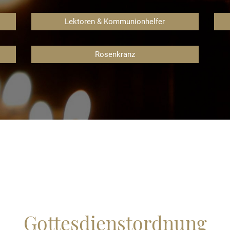
Lektoren & Kommunionhelfer
Rosenkranz
Gottesdienst­ordnung