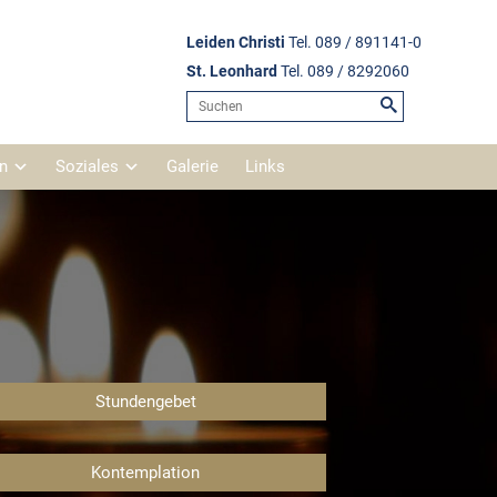
Leiden Christi
Tel. 089 / 891141-0
St. Leonhard
Tel. 089 / 8292060
n
Soziales
Galerie
Links
Pfarrkirche Leiden Christi
d
Pfarrkirche St. Leonhard
Schlosskapelle Blutenburg
St. Wolfgang Pipping
Stundengebet
St. Georg
Kontemplation