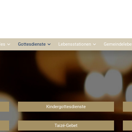
les
Gottesdienste
Lebensstationen
Gemeindelebe
gemeinderat Leiden Christi
Pfarrgemeinderat St. Leonhard
enverwaltung Leiden Christi
Kirchenverwaltung St. Leonhar
enmusik Leiden Christi
Kirchenmusik St. Leonhard
rgarten Leiden Christi
Kindergarten St. Leonhard
Kindergottesdienste
rei
Taizé-Gebet