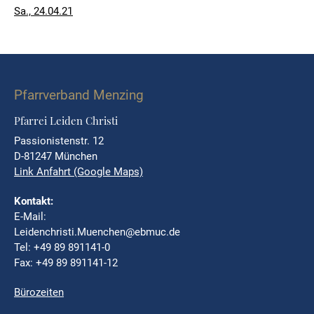
Veröffentlicht
Sa., 24.04.21
am
Pfarrverband Menzing
Pfarrei Leiden Christi
Passionistenstr. 12
D-81247 München
Link Anfahrt (Google Maps)
Kontakt:
E-Mail:
Leidenchristi.Muenchen@ebmuc.de
Tel: +49 89 891141-0
Fax: +49 89 891141-12
Bürozeiten