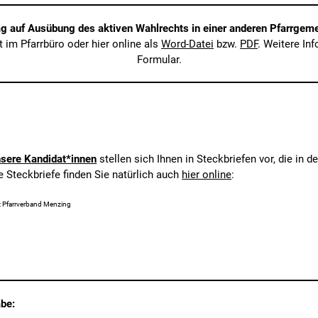
g auf Ausübung des aktiven Wahlrechts in einer anderen Pfarrgeme
t im Pfarrbüro oder hier online als
Word-Datei
bzw.
PDF
. Weitere In
Formular.
sere Kandidat*innen
stellen sich Ihnen in Steckbriefen vor, die in 
e Steckbriefe finden Sie natürlich auch
hier online
:
d: Pfarrverband Menzing
abe: