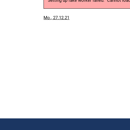
Setting up fake worker failed: "Cannot lo
Veröffentlicht
Mo., 27.12.21
am