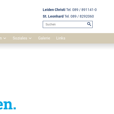
Leiden Christi
Tel. 089 / 891141-0
St. Leonhard
Tel. 089 / 8292060
n
Soziales
Galerie
Links
Pfarrkirche Leiden Christi
d
Pfarrkirche St. Leonhard
Schlosskapelle Blutenburg
St. Wolfgang Pipping
St. Georg