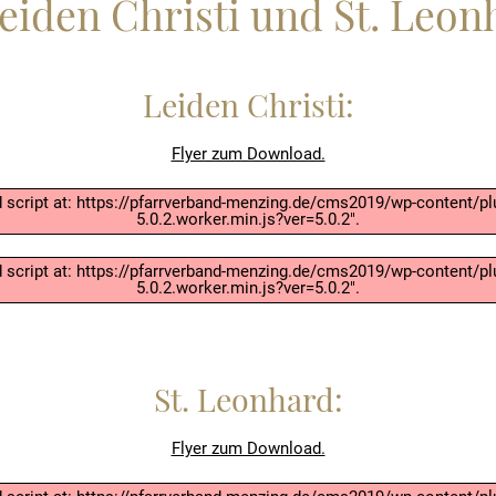
Leiden Christi und St. Leon
Leiden Christi:
Flyer zum Download.
ad script at: https://pfarrverband-menzing.de/cms2019/wp-content
5.0.2.worker.min.js?ver=5.0.2".
ad script at: https://pfarrverband-menzing.de/cms2019/wp-content
5.0.2.worker.min.js?ver=5.0.2".
St. Leonhard:
Flyer zum Download.