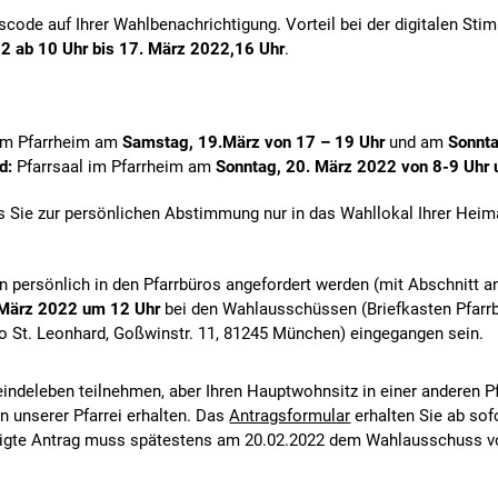
code auf Ihrer Wahlbenachrichtigung. Vorteil bei der digitalen St
 ab 10 Uhr bis 17. März 2022,16 Uhr
.
 im Pfarrheim am
Samstag, 19.März von 17 – 19 Uhr
und am
Sonnta
d:
Pfarrsaal im Pfarrheim am
Sonntag, 20. März 2022 von 8-9 Uhr 
ss Sie zur persönlichen Abstimmung nur in das Wahllokal Ihrer Heim
n persönlich in den Pfarrbüros angefordert werden (mit Abschnitt a
 März 2022 um 12 Uhr
bei den Wahlausschüssen (Briefkasten Pfarrbü
o St. Leonhard, Goßwinstr. 11, 81245 München) eingegangen sein.
indeleben teilnehmen, aber Ihren Hauptwohnsitz in einer anderen Pf
n unserer Pfarrei erhalten. Das
Antragsformular
erhalten Sie ab sof
ätigte Antrag muss spätestens am 20.02.2022 dem Wahlausschuss vo