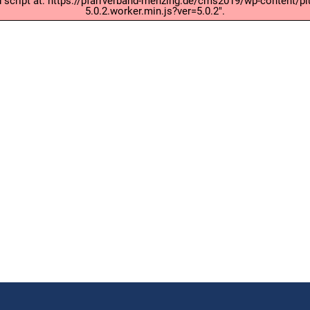
ad script at: https://pfarrverband-menzing.de/cms2019/wp-content
5.0.2.worker.min.js?ver=5.0.2".