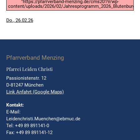
"https://pfarrverband-menzing.de/cms2019/wp-
content/uploads/2026/02/Jahresprogramm_2026_Blutenburger_
Veröffentlicht
Do., 26.02.26
am
Pfarrverband Menzing
Pfarrei Leiden Christi
Passionistenstr. 12
D-81247 München
Link Anfahrt (Google Maps)
Kontakt:
E-Mail:
Leidenchristi.Muenchen@ebmuc.de
Tel: +49 89 891141-0
Fax: +49 89 891141-12