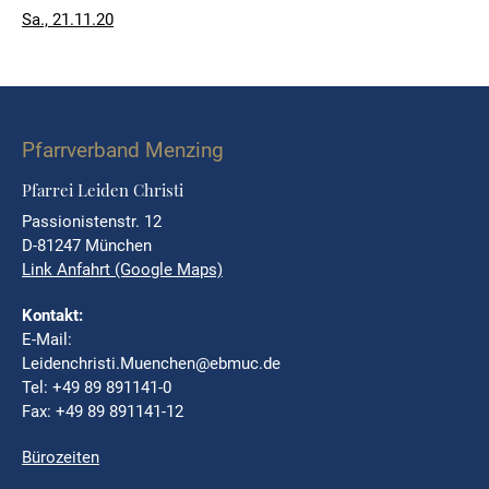
Veröffentlicht
Sa., 21.11.20
am
Pfarrverband Menzing
Pfarrei Leiden Christi
Passionistenstr. 12
D-81247 München
Link Anfahrt (Google Maps)
Kontakt:
E-Mail:
Leidenchristi.Muenchen@ebmuc.de
Tel: +49 89 891141-0
Fax: +49 89 891141-12
Bürozeiten