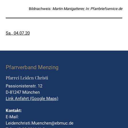
Bildnachweis:
Martin Manigatterer, In: Pfarrbriefservice.de
Veröffentlicht
Sa., 04.07.20
am
Pfarrverband Menzing
Pfarrei Leiden Christi
Passionistenstr. 12
D-81247 München
Link Anfahrt (Google Maps)
Kontakt:
E-Mail:
Leidenchristi.Muenchen@ebmuc.de